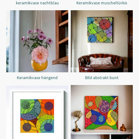
keramikvase nachtblau
Keramikvase muscheltürkis
Keramikvase hängend
Bild abstrakt bunt