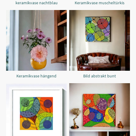
keramikvase nachtblau
Keramikvase muscheltürkis
Keramikvase hängend
Bild abstrakt bunt